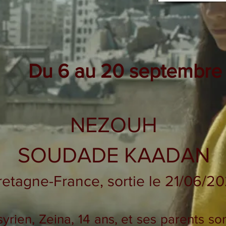
Du 6 au 20 septembre
NEZOUH
SOUDADE KAADAN
etagne-France, sortie le 21/06/2
yrien, Zeina, 14 ans, et ses parents so