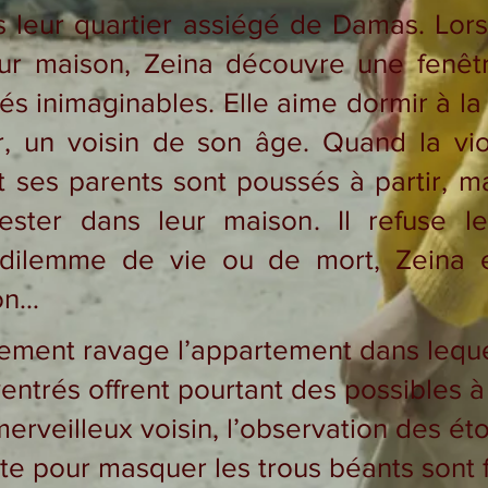
 leur quartier assiégé de Damas. Lorsq
ur maison, Zeina découvre une fenêt
s inimaginables. Elle aime dormir à la b
r, un voisin de son âge. Quand la v
 et ses parents sont poussés à partir, 
ster dans leur maison. Il refuse le
dilemme de vie ou de mort, Zeina 
on…
ent ravage l’appartement dans lequel 
ventrés offrent pourtant des possibles à l
erveilleux voisin, l’observation des ét
ite pour masquer les trous béants sont 