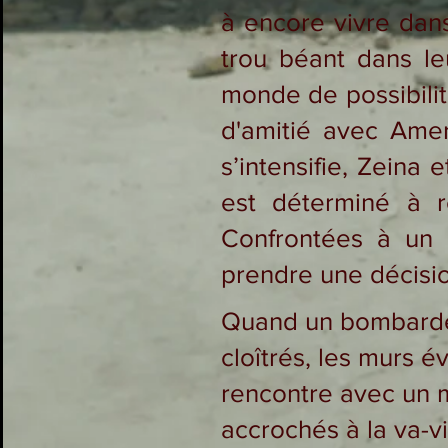
à encore vivre dans
trou béant dans le
monde de possibilité
d'amitié avec Ame
s’intensifie, Zeina
est déterminé à re
Confrontées à un 
prendre une décisi
Quand un bombardem
cloîtrés, les murs é
rencontre avec un m
accrochés à la va-v