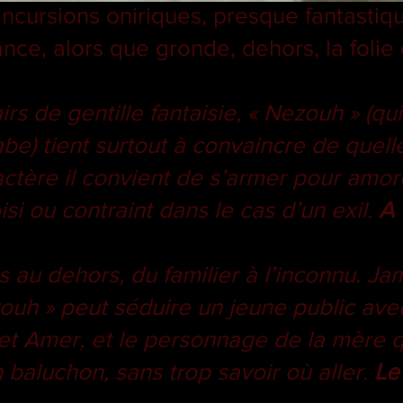
incursions oniriques, presque fantastiq
ance, alors que gronde, dehors, la foli
rs de gentille fantaisie, « Nezouh » (qui
e) tient surtout à convaincre de quell
actère il convient de s’armer pour am
oisi ou contraint dans le cas d’un exil.
A 
au dehors, du familier à l’inconnu. Jam
ouh » peut séduire un jeune public av
et Amer, et le personnage de la mère q
 baluchon, sans trop savoir où aller.
Le