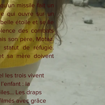
u'un missile fait un
re qui ouvre sur un
elle étoile et se lie
iolence des combats
mais son père, Motaz,
 statut de réfugié.
et sa mère doivent
les trois vivent
’enfant : la
oiles… Les draps
filmés avec grâce