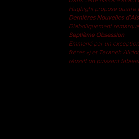
Dans cette histoire allant
Haghighi propose quatre 
Dernières
Nouvelles d’Al
Diaboliquement remarquabl
Septième Obsession
Emmené par un exceptionn
frères ») et Taraneh Alidoo
réussit un puissant tablea