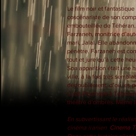
Le film noir et fantastiqu
coscénariste de son compa
embouteillée de Téhéran.
Farzaneh, monitrice d’auto
mari, Jalal. Elle abandonn
pénètre. Farzaneh est conv
tout et jure qu’à cette heur
Son apparition était une 
ville, à la fois très sembl
dédoublement, d’où les p
C’est Psychose à Téhéran,
théâtre d’ombres. Même le
En subvertissant le réalis
cinéma iranien
Cinema T