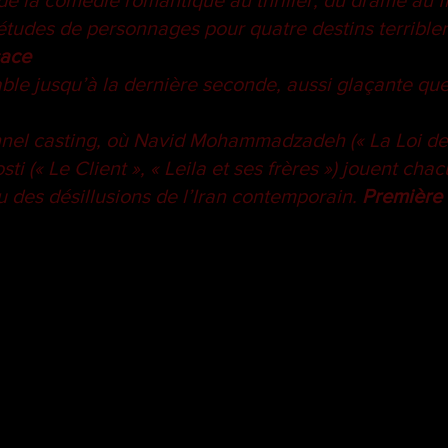
 de la comédie romantique au thriller, du drame au f
études de personnages pour quatre destins terribl
sace
e jusqu’à la dernière seconde, aussi glaçante que 
el casting, où Navid Mohammadzadeh (« La Loi de T
sti (« Le Client », « Leila et ses frères ») jouent cha
u des désillusions de l’Iran contemporain.
Première