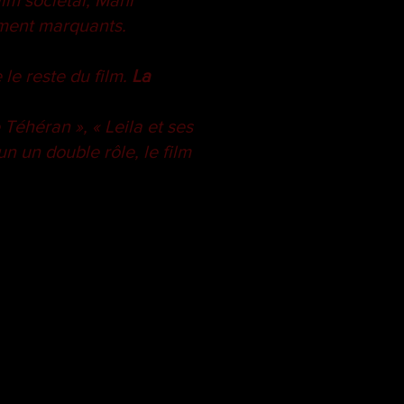
ilm sociétal, Mani
ement marquants.
le reste du film.
La
éhéran », « Leila et ses
cun un double rôle, le film