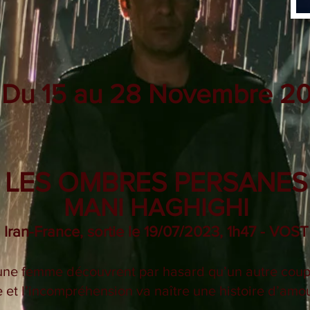
Du 15 au 28 Novembre 2
LES OMBRES PERSANES
MANI HAGHIGHI
Iran-France, sortie le 19/07/20
23, 1h47 - VOST
ne femme découvrent par hasard qu’un autre couple
le et l’incompréhension va naître une histoire d’amou