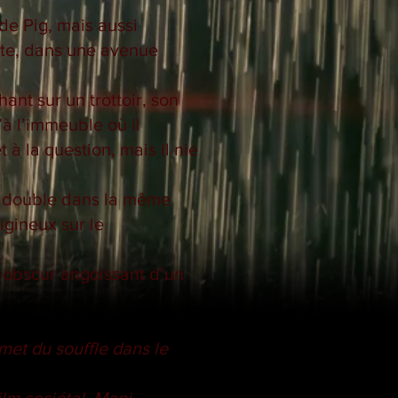
 de Pig, mais aussi
nte, dans une avenue
ant sur un trottoir, son
’à l’immeuble où il
 à la question, mais il nie
un double dans la même
tigineux sur le
r-obscur angoissant d’un
emet du souffle dans le