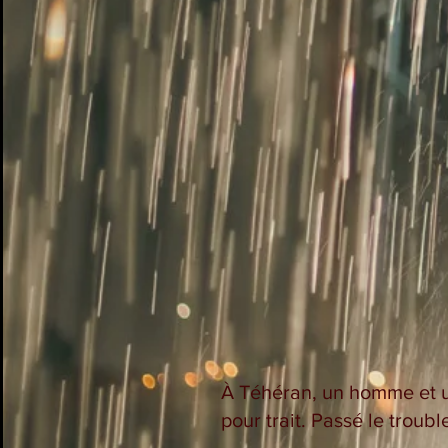
À Téhéran, un homme et u
pour trait. Passé le troub