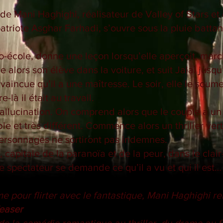
e de Mani Haghighi, réalisateur de Valley of Stars et
triote Asghar Farhadi, s’ouvre sous la pluie batta
-école, donne une leçon lorsqu’elle aperçoit, march
e alors son élève dans la voiture, et suit Jalal jusqu
aincue qu’il a une maîtresse. Le soir, elle le soumet
e-là il était au travail.
hallucination. On comprend alors que le couple a 
able et très différent. Commence alors un thriller ver
ersonnages ne sortiront pas indemnes.
 capitale de la paranoïa et de la peur, dans le clai
 spectateur se demande ce qu’il a vu et qui il est…
me pour flirter avec le fantastique, Mani Haghighi r
easer