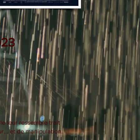
023
 leur ressemble trait
r... et de manipulation.