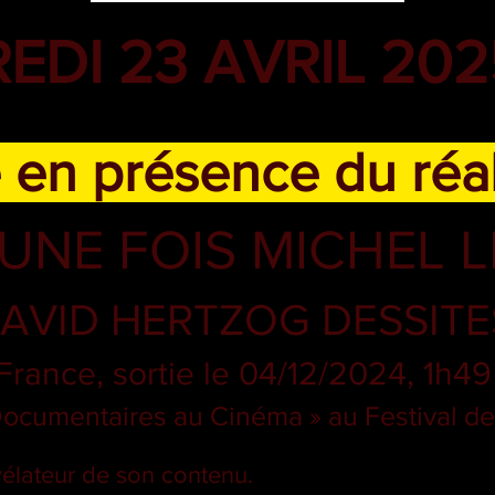
EDI 23 AVRIL 202
en présence du réal
T UNE FOIS MICHEL
AVID HERTZOG DESSITE
France, sortie le 04/12/2024, 1h49
Documentaires au Cinéma » au Festival 
évélateur de son contenu.