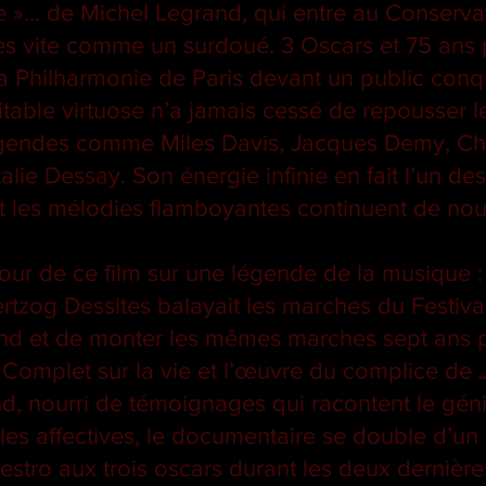
ie »... de Michel Legrand, qui entre au Conserva
ès vite comme un surdoué. 3 Oscars et 75 ans pl
 la Philharmonie de Paris devant un public conq
table virtuose n’a jamais cessé de repousser le
égendes comme Miles Davis, Jacques Demy, Ch
lie Dessay. Son énergie infinie en fait l’un de
t les mélodies flamboyantes continuent de no
tour de ce film sur une légende de la musique 
ertzog Dessites balayait les marches du Festiv
nd et de monter les mêmes marches sept ans p
e. Complet sur la vie et l’œuvre du complice d
nd, nourri de témoignages qui racontent le gén
ailles affectives, le documentaire se double d’un 
ro aux trois oscars durant les deux dernières