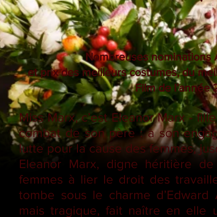
Nombreuses nominations Au
et prix des meilleurs costumes, du mei
Film de l’année 
Miss Marx, c’est Eleanor Marx - fill
combat de son père : à son engage
lutte pour la cause des femmes, ju
Eleanor Marx, digne héritière de
femmes à lier le droit des travail
tombe sous le charme d’Edward A
mais tragique, fait naître en ell