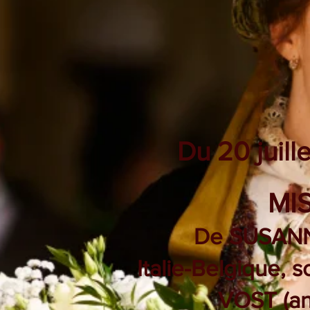
Du 20 juill
MI
De SUSANN
Italie-Belgique, 
VOST (an