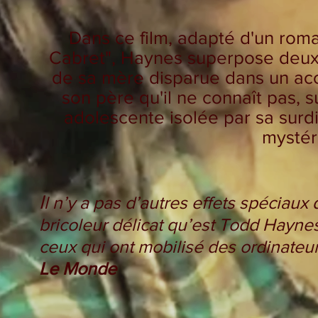
Dans ce film, adapté d'un roma
Cabret", Haynes superpose deux 
de sa mère disparue dans un acc
son père qu'il ne connaît pas, s
adolescente isolée par sa surdi
mystér
I
l n’y a pas d’autres effets spéciaux
bricoleur délicat qu’est Todd Haynes
ceux qui ont mobilisé des ordinate
Le Monde