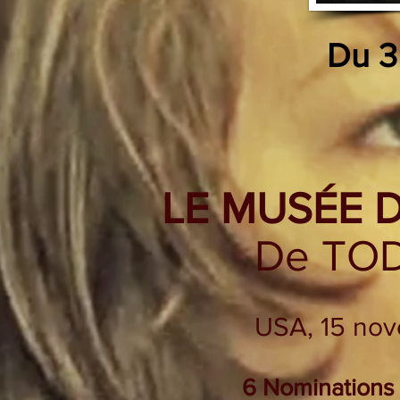
Du 3
LE MUSÉE 
De TO
USA, 15 nov
6 Nominations 