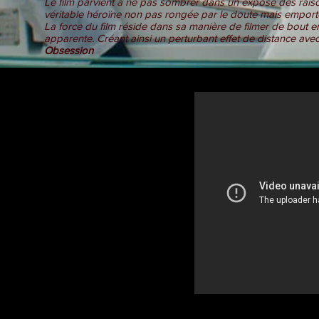
Le film parvient à ne pas sombrer dans un exposé des rai
véritable héroïne non pas rongée par le doute mais emport
La force du film réside dans sa manière de filmer de bout 
apparente. Créant ainsi un perturbant effet de distance avec
Obsession