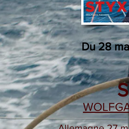
Du 28
mai
S
WOLFGA
Allemagne 27 ma