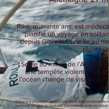
Rike, quarante ans, est médecin
planifié un voyage en solitair
depuis Gibraltar, une île au n
planté un
Seule au milieu de l’Atlantiqu
une tempête violente heurte
l’océan change de visage et t
pr
Grâce à la prestation de Susanne Wolff, il est profondément
captivant. De plus, la neutralité bienveillante invite au débat.