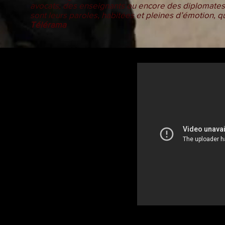
avocats, des enseignants ou encore des diplomates liv
sont leurs paroles, habitées et pleines d’émotion, qu
Télérama