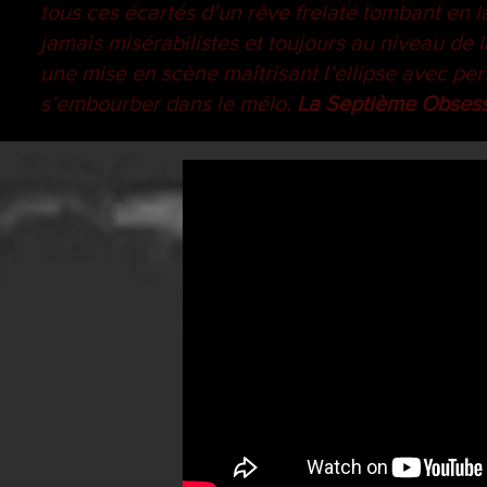
tous ces écartés d’un rêve frelaté tombant en
jamais misérabilistes et toujours au niveau de 
une mise en scène maîtrisant l’ellipse avec pert
s’embourber dans le mélo.
La Septième Obses