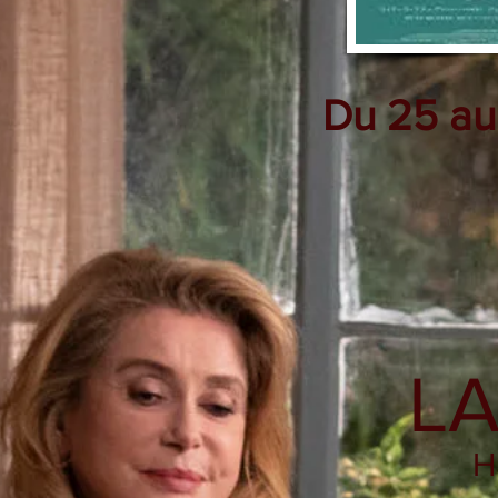
Du 25 au
LA
H