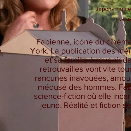
Japon-France
1 Nomin
Fabienne, icône du cinéma
York. La publication des mém
et sa famille à revenir 
retrouvailles vont vite tou
rancunes inavouées, amour
médusé des hommes. Fabie
science-fiction où elle inca
jeune. Réalité et fiction 