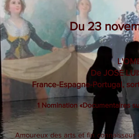
Du 23 novem
L'OM
De JOSE LU
France-Espagne-Portugal, sor
1 Nomination «Documentaires su
Amoureux des arts et fin connaisseur