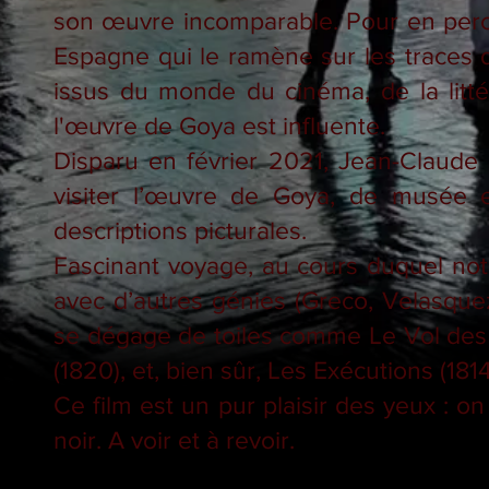
son œuvre incomparable. Pour en perce
Espagne qui le ramène sur les traces d
issus du monde du cinéma, de la litté
l'œuvre de Goya est influente.
Disparu en février 2021, Jean-Claude C
visiter l’œuvre de Goya, de musée en
descriptions picturales.
Fascinant voyage, au cours duquel notre
avec d’autres génies (Greco, Velasquez
se dégage de toiles comme Le Vol des s
(1820), et, bien sûr, Les Exécutions (1814
Ce film est un pur plaisir des yeux : 
noir. A voir et à revoir.