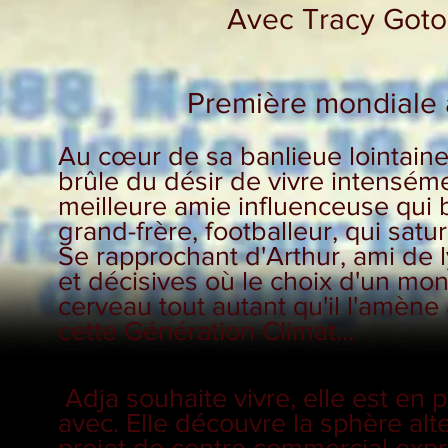
Avec Tracy Gotoa
Première mondiale 
Au cœur de sa banlieue lointaine,
brûle du désir de vivre intenséme
meilleure amie influenceuse qui b
grand-frère, footballeur, qui satur
Se rapprochant d'Arthur, ami de l
et décisives où le choix d'un mon
cerveau tout autant qu'il l'amèn
cette Génération Climat…
Adja souhaite vivre, elle est en 
avec. Elle découvre la sphère alt
projet de centre commercial expro