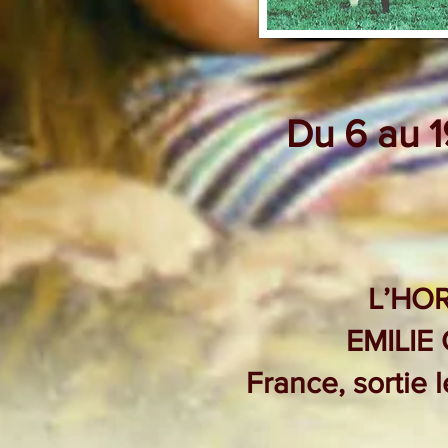
Du 6 au 1
L’H
EMILIE
France, sortie 