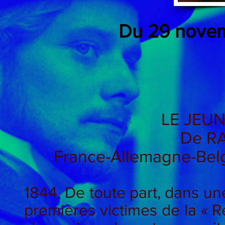
Du 29 nove
LE JEU
De R
France-Allemagne-Belg
1844. De toute part, dans une
premières victimes de la « R