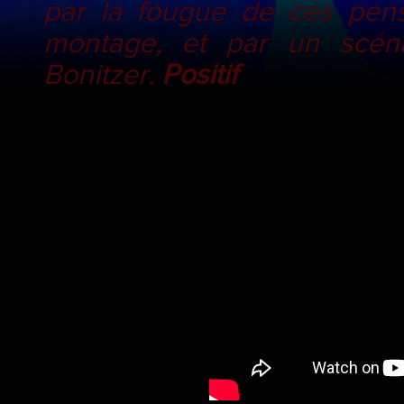
par la fougue de ces pens
montage, et par un scénar
Bonitzer.
Positif