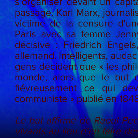
s’organiser devant un capit
passage. Karl Marx, journali
victime de la censure d’un
Paris avec sa femme Jenny
décisive : Friedrich Engels,
allemand. Intelligents, audac
gens décident que « les phil
monde, alors que le but e
fiévreusement ce qui dev
communiste » publié en 1848
Le but affirmé de Raoul Pe
vivants au lieu d’en faire des