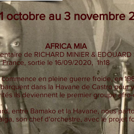
1 octobre au 3 novembre 
AFRICA MIA
entaire de RICHARD MINIER & EDOUARD 
France, sortie le 16/09/2020, 1h18
ui commence en pleine guerre froide, en 19
́barquent dans la Havane de Castro pour y 
ités ils deviennent le premier groupe afro-c
.
ard, entre Bamako et la Havane, nous parto
̈ga, son chef d'orchestre, avec le projet 