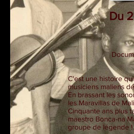
Du 2
Docum
C'est une histoire q
musiciens maliens de
En brassant les sonor
les Maravillas de Mali
Cinquante ans plus t
maestro Bonca-na Mai
groupe de légende !