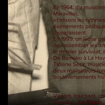
En 1964, dix musicien
Maravillas,
et mixent les rythmes
événements politiques 
disparaissent.
En 1999, un jeune pr
de rassembler les art
le dernier survivant,
De Bamako à La Havan
Tidiane Seck, musici
deux réalisateurs fo
bouleversements his
Vibrant, touchant, co
musique.
Le Figaro