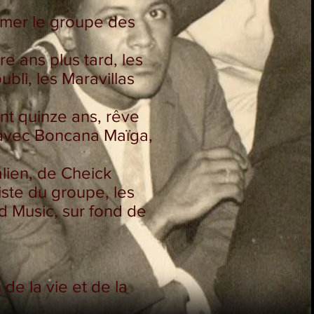
ormer le groupe des
re ans plus tard, les
ubli, les Maravillas
nt quinze ans, rêve
, avec Boncana Maïga,
lien, de Cheick
iste du groupe, les
d Music, sur fond de
de la vie et de la