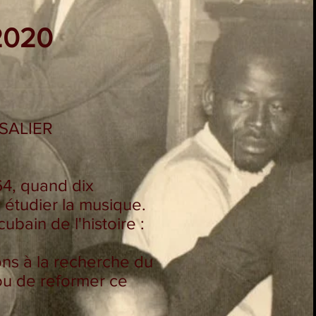
2020
SALIER
64, quand dix
étudier la musique.
ubain de l'histoire :
ns à la recherche du
fou de reformer ce