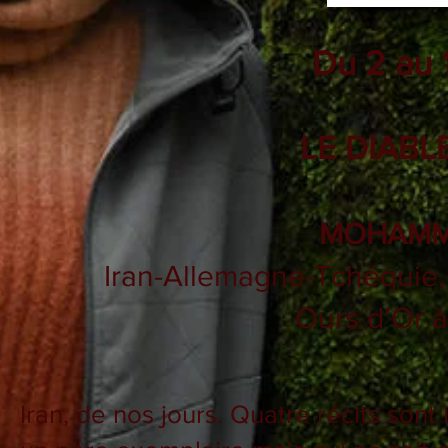
Du 2 au 
LE DIABL
MOHAMM
Iran-Allemagne-Tchéquie, 
Ours d’Or à
Iran, de nos jours. Quatre récits son