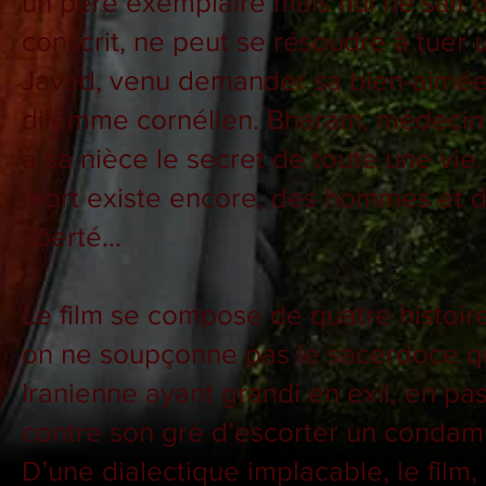
un père exemplaire mais nul ne sait o
conscrit, ne peut se résoudre à tuer
Javad, venu demander sa bien-aimée 
dilemme cornélien. Bharam, médecin i
à sa nièce le secret de toute une vi
mort existe encore, des hommes et d
liberté…
Le film se compose de quatre histoire
on ne soupçonne pas le sacerdoce qu
Iranienne ayant grandi en exil, en pa
contre son gré d’escorter un condamn
D’une dialectique implacable, le film