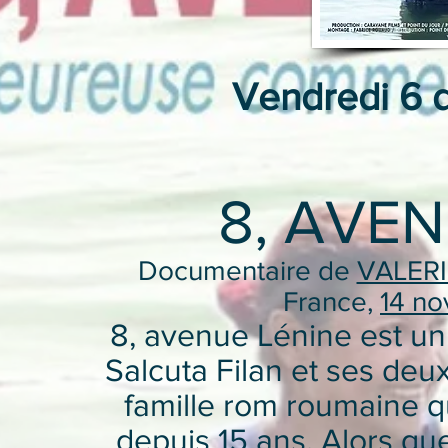
Vendredi 6 
8, AVE
Documentaire de
VALER
France,
14 n
8, avenue Lénine est un
Salcuta Filan et ses deu
famille rom roumaine qu
depuis 15 ans. Alors q