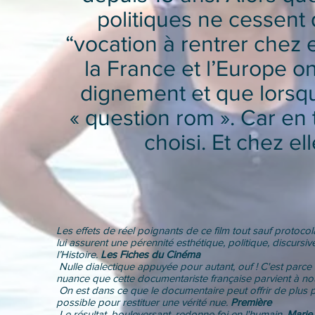
politiques ne cessent 
“vocation à rentrer chez 
la France et l’Europe on
dignement et que lorsque 
« question rom ». Car en
choisi. Et chez el
Les effets de réel poignants de ce film tout sauf protocola
lui assurent une pérennité esthétique, politique, discursi
l’Histoire.
Les Fiches du Cinéma
Nulle dialectique appuyée pour autant, ouf ! C'est parce q
nuance que cette documentariste française parvient à nou
On est dans ce que le documentaire peut offrir de plus p
possible pour restituer une vérité nue.
Première
Le résultat, bouleversant, redonne foi en l'humain.
Marie 