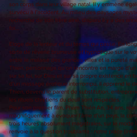
son corps dans leur village natal. Il y emmène ég
survécu à l’accident. Au milieu des paysages myst
recherche de son frère aîné, disparu il y a des a
foi…
Eloge de la lenteur et du temps qui passe. En long
sorte de rêverie brumeuse et hypnotique sur le v
entre le malaise des grandes villes et la pureté
Thien, personnage qu’on rencontre en marge d’un 
sur sa foi, sur Dieu et sur sa propre existence en b
d’un massage érotique interrompu, il apprend le d
Thien, devenu le parent de substitution, entreprend 
les rituels chrétiens du deuil sont respectés.
Pour son premier film, Pham Thiên An, 34 ans, réali
magnifiquement à évoquer l’âme d’un pays, la comm
trois heures absolument magistrales, sur le mode 
renvoie à la question troublante : notre place (infi