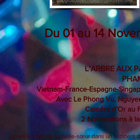
Du 01 au 14 Nove
L’ARBRE AU
PHAM
Vietnam-France-Espagne-Singapo
Avec Le Phong Vu, Nguye
Caméra d’Or au F
2 Nominations à l
Après la mort de sa belle-sœur dans un accident d