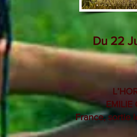
Du 22 Ju
L’H
EMILIE
France, sortie 