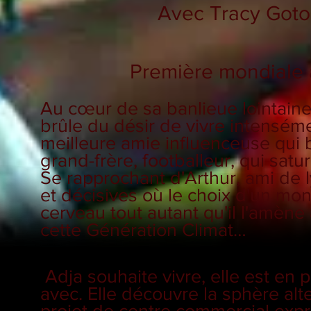
Avec Tracy Gotoa
Première mondiale 
Au cœur de sa banlieue lointaine,
brûle du désir de vivre intenséme
meilleure amie influenceuse qui b
grand-frère, footballeur, qui satur
Se rapprochant d'Arthur, ami de l
et décisives où le choix d'un mon
cerveau tout autant qu'il l'amèn
cette Génération Climat…
Adja souhaite vivre, elle est en 
avec. Elle découvre la sphère alt
projet de centre commercial expro