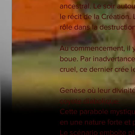
ancestral. Le soir autou
le récit de la Création
rôle dans la destructio
Au commencement, il y
boue. Par inadvertance,
cruel, ce dernier crée
Genèse où leur divinité
coyote diabolique.
Cette parabole mystique
en une nature forte et p
Le scénario emboîte plu