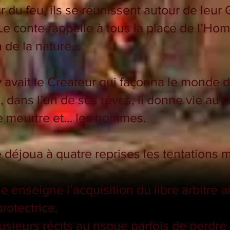
r du feu, ils se réunissent autour de leur 
. Le conte rappelle à tous la place de l’Ho
n de la nature…
 avait le Créateur qui façonna le monde 
 dans l’un de ses rêves, il donne vie au 
 le meurtre et… les hommes.
 déjoua à quatre reprises les tentations m
 enseigne l’acquisition du libre arbitre a
rotectrice.
sieurs récits au risque parfois de perdre