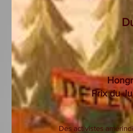
Du
Hongr
Prix du J
Des activistes amérindi