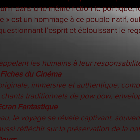
éunir dans une même fiction le politique, le 
 » est un hommage à ce peuple natif, oubl
questionnant l’esprit et éblouissant le reg
 appelant les humains à leur responsabil
 Fiches du Cinéma
riginale, immersive et authentique, co
 chants traditionnels de pow pow, envelop
Ecran Fantastique
u, le voyage se révèle captivant, souven
 aussi réfléchir sur la préservation de la n
jours