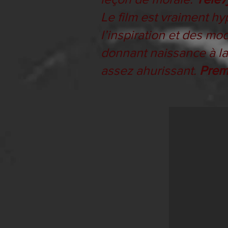
Le film est vraiment hy
l’inspiration et des mod
donnant naissance à la 
assez ahurissant.
Prem