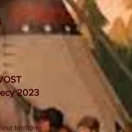
4
– VOST
nnecy 2023
eur territoire