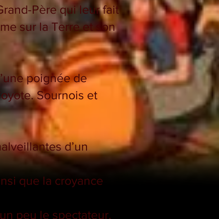
Grand-Père qui leur fait
mme sur la Terre et son
d’une poignée de
Coyote. Sournois et
alveillantes d’un
insi que la croyance
 un peu le spectateur.