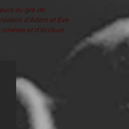
leurs au gré de
 création d’Adam et Eve
 cinéma et d’écriture