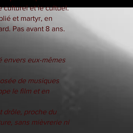
culturel et le cultuel.
ié et martyr, en
ard. Pas avant 8 ans.
ité envers eux-mêmes
mposée de musiques
pe le film et en
t drôle, proche du
ature, sans mièvrerie ni