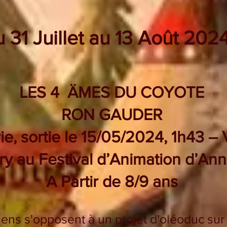
 31 Juillet au 13 Août 202
LES 4 ÄMES DU COYOTE
RON GAUDER
ie, sortie le 15/05/2024, 1h43 
ury au Festival d’Animation d’A
A Partir de 8/9 ans
ens s'opposent à un projet d'oléoduc sur l