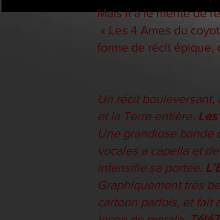
Mais il a le mérite de r
« Les 4 Ames du coyote
forme de récit épique, 
Un récit bouleversant,
et la Terre entière.
Les
Une grandiose bande o
vocales a capella et de
intensifie sa portée.
L’
Graphiquement très bea
cartoon parfois, et fait
leçon de morale.
Télé7