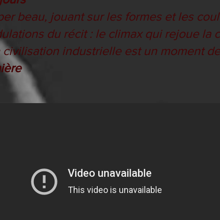
per beau, jouant sur les formes et les cou
ulations du récit : le climax qui rejoue la
civilisation industrielle est un moment de
ière