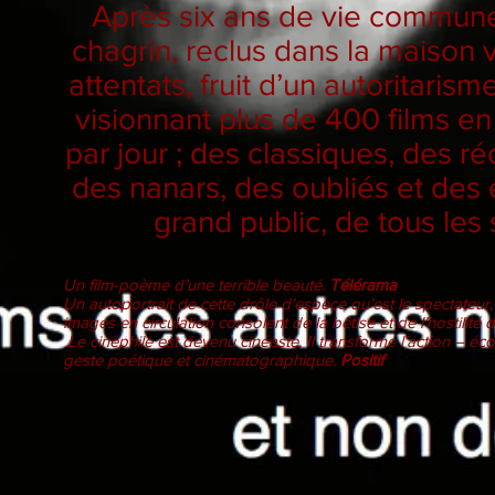
Après six ans de vie commune
chagrin, reclus dans la maison v
attentats, fruit d’un autoritari
visionnant plus de 400 films en 
par jour ; des classiques, des ré
des nanars, des oubliés et des
grand public, de tous les s
Un film-poème d’une terrible beauté.
Télérama
Un autoportrait de cette drôle d’espèce qu’est le spectateur,
images en circulation consolent de la bêtise et de l’hostilit
Le cinéphile est devenu cinéaste. Il transforme l’action – éc
geste poétique et cinématographique.
Positif