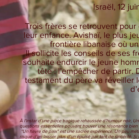
Israël, 12 ju
Trois frères se retrouvent pour
leur enfance. Avishaï, le plus je
frontière libanaise où un
Il sollicite les conseils de ses 
souhaite endurcir le jeune hom
tête : l’empêcher de partir.
testament du père va réveiller 
d’
À l’instar d’une pièce tragique rehaussée d’humour noir, Un h
questions essentielles pouvant trouver une résonance bien
"Un havre de paix" est une sacrée expérience. Un peu méta, s
risque d'en laisser plus d'un épuisé par tant de sincérité. Si l