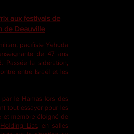
ix aux festivals de
n de Deauville
litant pacifiste Yehuda
 enseignante de 47 ans
 Passée la sidération,
tre entre Israël et les
vé par le Hamas lors des
nt tout essayer pour les
te et membre éloigné de
,
Holding Liat
, en salles