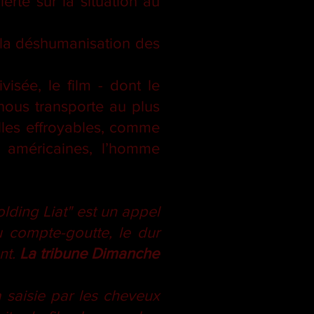
erte sur la situation au
 la déshumanisation des
visée, le film - dont le
ous transporte au plus
lles effroyables, comme
es américaines, l’homme
lding Liat" est un appel
u compte-goutte, le dur
nt.
La tribune Dimanche
a saisie par les cheveux