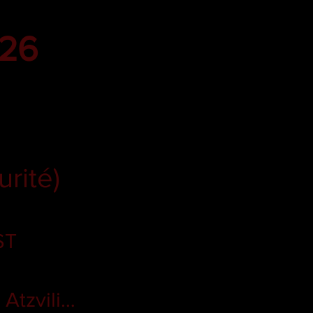
026
rité)
ST
 Atzvili…