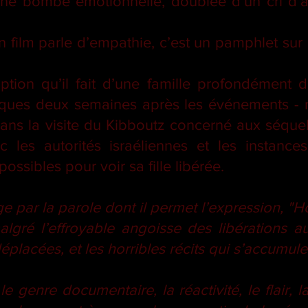
t une bombe émotionnelle, doublée d’un cri d’al
 film parle d’empathie, c’est un pamphlet sur
ption qu’il fait d’une famille profondément di
ques deux semaines après les événements - n
dans la visite du Kibboutz concerné aux séque
c les autorités israéliennes et les instanc
 possibles pour voir sa fille libérée.
par la parole dont il permet l’expression, "Ho
algré l’effroyable angoisse des libérations a
éplacées, et les horribles récits qui s’accumule
 genre documentaire, la réactivité, le flair, l