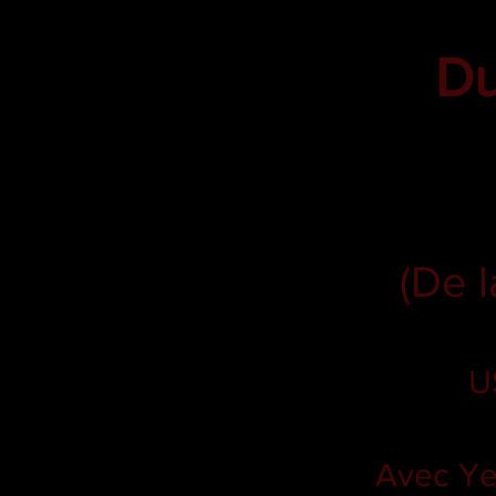
Du
(De l
U
Avec Yeh