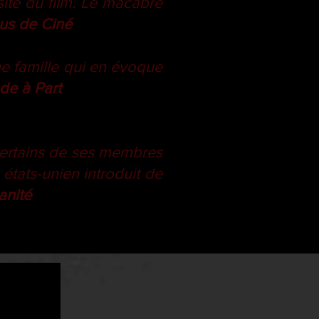
ite du film. Le macabre
us de Ciné
e famille qui en évoque
de à Part
 certains de ses membres
tats-unien introduit de
anité