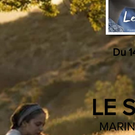
Du 1
LE 
MARI