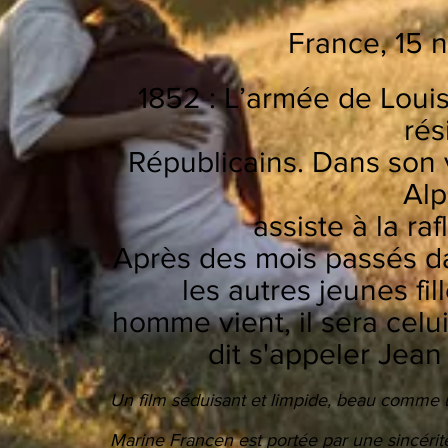
France, 15 
1852 : L’armée de Loui
rés
Républicains. Dans son
Alp
assiste à la ra
Après des mois passés dan
les autres jeunes fil
homme vient, il sera celu
dit s'appeler Jean
Un film séduisant et limpide, beau comme
Marine Francen est portée par une sincérit