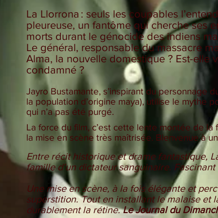
La Llorrona : seuls les coupables l’enten
pleureuse, un fantôme qui cherche ses enf
morts durant le génocide des indiens ma
Le général, responsable du massacre mais
Alma, la nouvelle domestique ? Est-elle v
condamné ?
Jayro Bustamante, s’inspirant du personnage du
la population d’origine maya), utilise le mythe p
qui n’a pas été purgé.
La force du film, c’est cette lente montée de la
la mise en scène très maîtrisée. Bienvenue à un
Entre récit historique et drame fantastique, L
famille d’un dictateur sanguinaire. Fascinant 
Une mise en scène, à la fois élégante et percu
superstition. Tout en installant le malaise et
durablement la rétine.
Le Journal du Dimanc