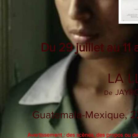
Du 29 juillet au 11
LA 
JAYR
De
Guatemala-Mexique, 22
Avertissement : des scènes, des propos ou des