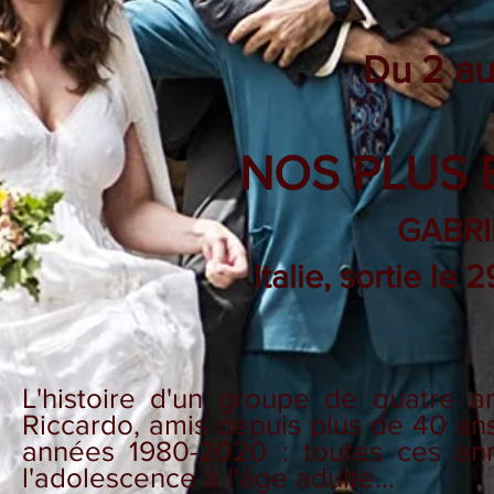
Du 2 au
NOS PLUS 
GABRI
Italie, sortie le
L'histoire d'un groupe de quatre 
Riccardo, amis depuis plus de 40 ans
années 1980-2020 : toutes ces ann
l'adolescence à l'âge adulte…