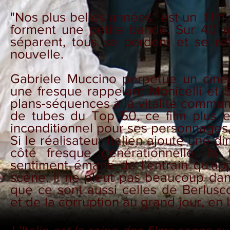
"Nos plus belles années" est un film
forment une petite bande. Sur 40 ans
séparent, tous se perdent et se ret
nouvelle.
Gabriele Muccino perpétue un ciném
une fresque rappelant Monicelli et 
plans-séquences à la vitalité commun
de tubes du Top 50, ce film plus
inconditionnel pour ses personnages,
Si le réalisateur italien ajoute une
côté fresque générationnelle, l
sentiment émane de l'entrain qu'app
scène. Il ne pleut pas beaucoup dans
que ce sont aussi celles de Berlusco
et de la corruption au grand jour, en It